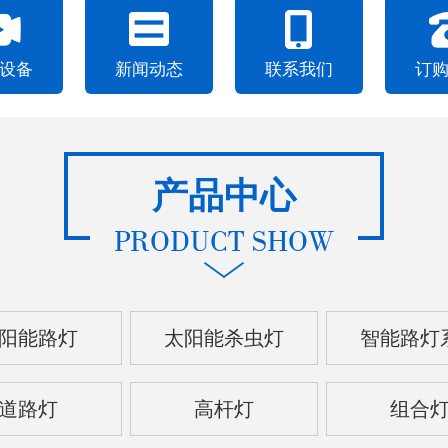
设备
新闻动态
联系我们
订
产品中心
PRODUCT SHOW
阳能路灯
太阳能杀虫灯
智能路灯
道路灯
高杆灯
组合